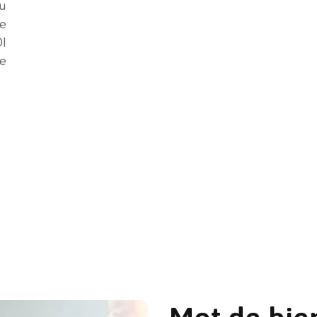
au
ge
DI
le