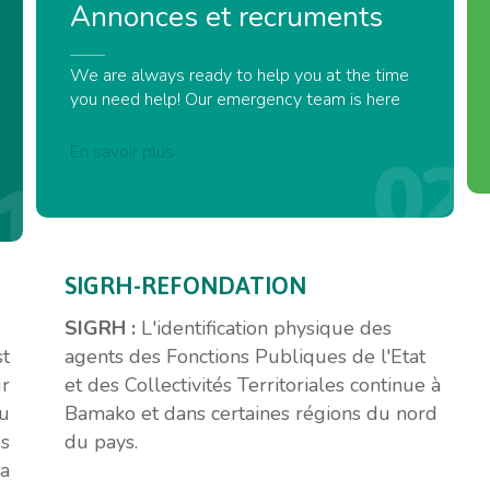
Annonces
et
recruments
We are always ready to help you at the time
you need help! Our emergency team is here
En savoir plus
02
1
SIGRH-REFONDATION
SIGRH :
L'identification physique des
st
agents des Fonctions Publiques de l'Etat
ur
et des Collectivités Territoriales continue à
u
Bamako et dans certaines régions du nord
s
du pays.
a