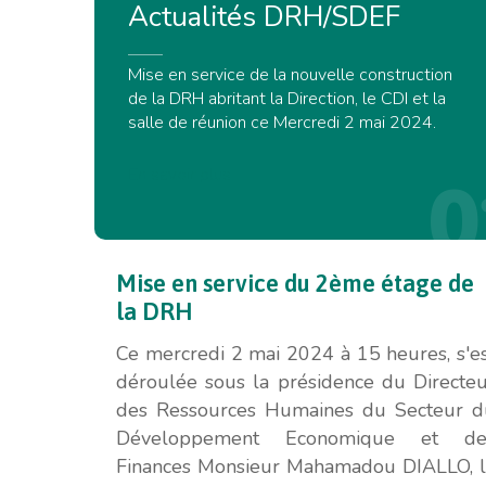
Actualités
DRH/SDEF
Mise en service de la nouvelle construction
de la DRH abritant la Direction, le CDI et la
salle de réunion ce Mercredi 2 mai 2024.
En savoir plus
0
Mise
en
service
du
2ème
étage
de
la
DRH
Ce mercredi 2 mai 2024 à 15 heures, s'e
déroulée sous la présidence du Directe
des Ressources Humaines du Secteur d
Développement Economique et de
Finances Monsieur Mahamadou DIALLO, l