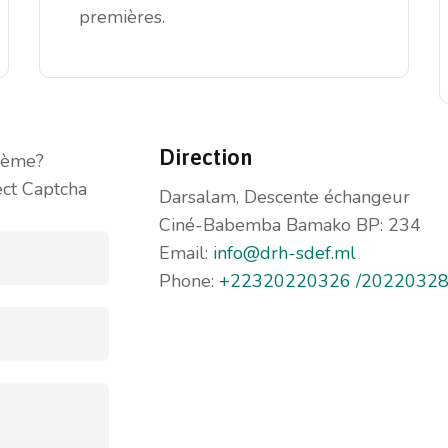
premières.
Direction
lème?
ect Captcha
Darsalam, Descente échangeur
Ciné-Babemba Bamako BP: 234
Email:
info@drh-sdef.ml
Phone:
+22320220326 /2022032