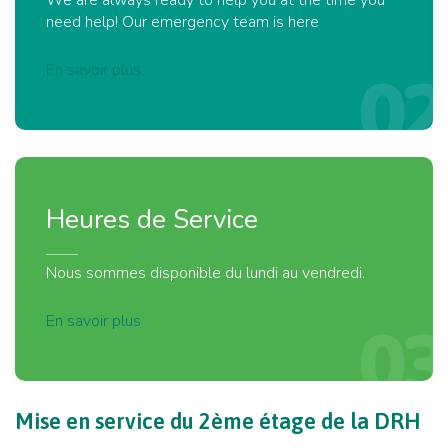
We are always ready to help you at the time you
need help! Our emergency team is here
En savoir plus
02
Heures
de
Service
Nous sommes disponible du lundi au vendredi.
En savoir plus
03
Mise
en
service
du
2ème
étage
de
la
DRH